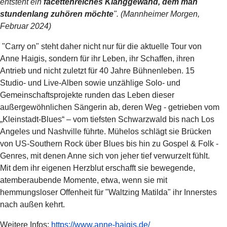
entsteht ein
facettenreiches Klanggewand, dem man
stundenlang zuhören möchte
". (Mannheimer Morgen,
Februar 2024)
"Carry on" steht daher nicht nur für die aktuelle Tour von
Anne Haigis, sondern für ihr Leben, ihr Schaffen, ihren
Antrieb und nicht zuletzt für 40 Jahre Bühnenleben. 15
Studio- und Live-Alben sowie unzählige Solo- und
Gemeinschaftsprojekte runden das Leben dieser
außergewöhnlichen Sängerin ab, deren Weg - getrieben vom
„Kleinstadt-Blues“ – vom tiefsten Schwarzwald bis nach Los
Angeles und Nashville führte. Mühelos schlägt sie Brücken
von US-Southern Rock über Blues bis hin zu Gospel & Folk -
Genres, mit denen Anne sich von jeher tief verwurzelt fühlt.
Mit dem ihr eigenen Herzblut erschafft sie bewegende,
atemberaubende Momente, etwa, wenn sie mit
hemmungsloser Offenheit für "Waltzing Matilda" ihr Innerstes
nach außen kehrt.
Weitere Infos:
https://www.anne-haigis.de/