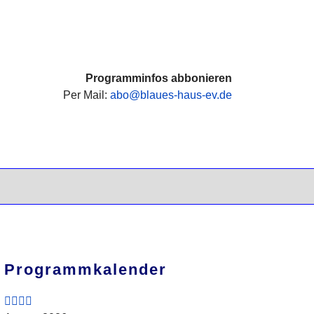
Vorheriges
Vorheriger
Nächstes
Nächstes
Jahr
Monat
Jahr
Monat
Programminfos abbonieren
Per Mail:
abo@blaues-haus-ev.de
Programmkalender