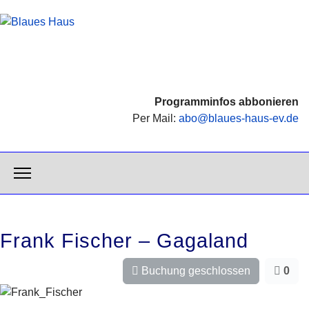
Vorheriges
Vorheriger
Nächstes
Nächstes
Jahr
Monat
Jahr
Monat
Programminfos abbonieren
Per Mail:
abo@blaues-haus-ev.de
Frank Fischer – Gagaland
Buchung geschlossen
0